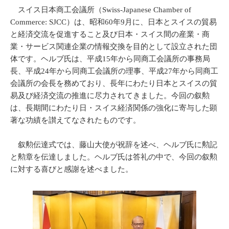
スイス日本商工会議所（Swiss-Japanese Chamber of
Commerce: SJCC）は、昭和60年9月に、日本とスイスの貿易
と経済交流を促進すること及び日本・スイス間の産業・商
業・サービス関連企業の情報交換を目的として設立された団
体です。ヘルブ氏は、平成15年から同商工会議所の事務局
長、平成24年から同商工会議所の理事、平成27年から同商工
会議所の会長を務めており、長年にわたり日本とスイスの貿
易及び経済交流の推進に尽力されてきました。今回の叙勲
は、長期間にわたり日・スイス経済関係の強化に寄与した顕
著な功績を讃えてなされたものです。
叙勲伝達式では、藤山大使が祝辞を述べ、ヘルブ氏に勲記
と勲章を伝達しました。ヘルブ氏は答礼の中で、今回の叙勲
に対する喜びと感謝を述べました。