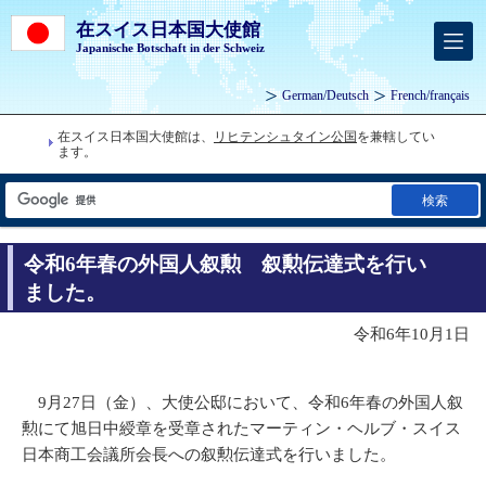
在スイス日本国大使館
Japanische Botschaft in der Schweiz
German
/
Deutsch
French
/
français
在スイス日本国大使館は、
リヒテンシュタイン公国
を兼轄してい
ます。
検索
令和6年春の外国人叙勲 叙勲伝達式を行い
ました。
令和6年10月1日
9月27日（金）、大使公邸において、令和6年春の外国人叙
勲にて旭日中綬章を受章されたマーティン・ヘルブ・スイス
日本商工会議所会長への叙勲伝達式を行いました。