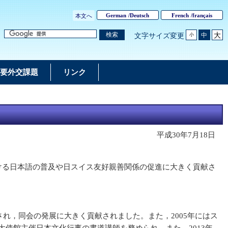
German
/
Deutsch
French
/
français
本文へ
大
検索
中
文字サイズ変更
小
要外交課題
リンク
平成30年7月18日
ける日本語の普及や日スイス友好親善関係の促進に大きく貢献さ
され，同会の発展に大きく貢献されました。また，2005年にはス