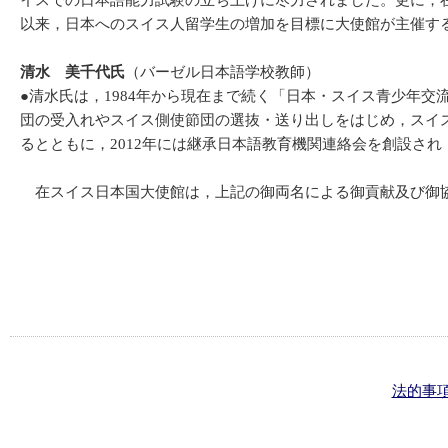
イスでの日本語能力試験の立ち上げに尽力されました。更に，在
以来，日本へのスイス人留学生の増加を目標に大使館が主催す
清水 美千代氏
（バーゼル日本語学校教師）
●清水氏は，1984年から現在まで続く「日本・スイス青少年
団の受入れやスイス側使節団の選抜・送り出しをはじめ，スイ
るとともに，2012年には継承日本語教育機関連絡会を創設さ
在スイス日本国大使館は，上記の御両名による御貢献及び御
法的事