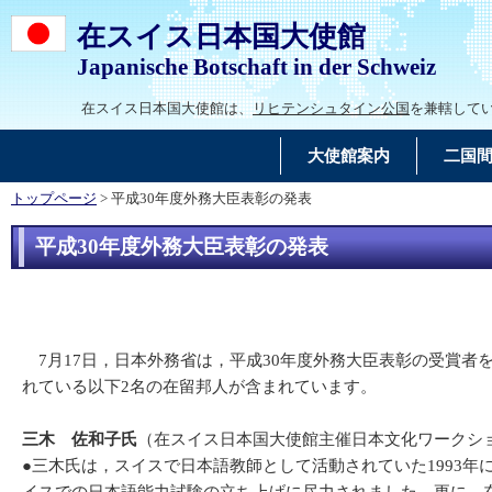
在スイス日本国大使館
Japanische Botschaft in der Schweiz
在スイス日本国大使館は、
リヒテンシュタイン公国
を兼轄して
大使館案内
二国
トップページ
> 平成30年度外務大臣表彰の発表
平成30年度外務大臣表彰の発表
7月17日，日本外務省は，平成30年度外務大臣表彰の受賞
れている以下2名の在留邦人が含まれています。
三木 佐和子氏
（在スイス日本国大使館主催日本文化ワークショップ「Ja
●三木氏は，スイスで日本語教師として活動されていた1993年