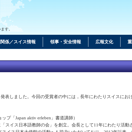
います。
間関係／スイス情報
領事・安全情報
広報文化
重
者を発表しました。今回の受賞者の中には，長年にわたりスイスにお
pan aktiv erleben」書道講師）
に「スイス日本語教師の会」を創立。会長として11年にわたり活動