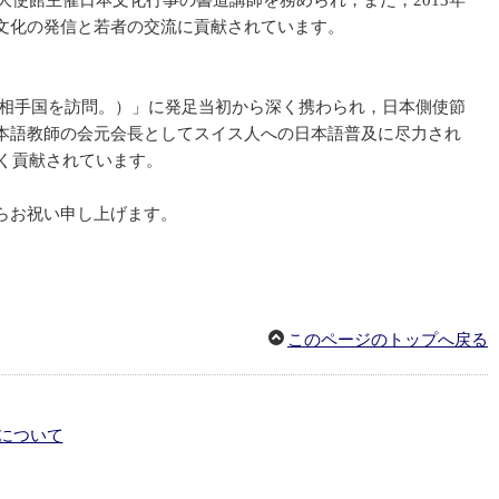
大使館主催日本文化行事の書道講師を務められ，また，2013年
文化の発信と若者の交流に貢献されています。
間相手国を訪問。）」に発足当初から深く携わられ，日本側使節
本語教師の会元会長としてスイス人への日本語普及に尽力され
く貢献されています。
らお祝い申し上げます。
このページのトップへ戻る
について