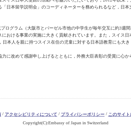
スイス日本大使館の活動へも協力いただいており，2012年以来，
る「日本留学説明会」のコーディネーターを務められるなど，日本
交流プログラム（大阪市とバーゼル市他の中学生が毎年交互に約3週
スにおける事業の実施に大きく貢献されています。また，スイス日
れ，日本人を親に持つスイス在住の児童に対する日本語教育にも大き
協力に改めて感謝申し上げるとともに，外務大臣表彰の受賞に心か
/
/
/
項
アクセシビリティについて
プライバシーポリシー
このサイト
Copyright(C):Embassy of Japan in Switzerland