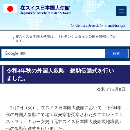
在スイス日本国大使館
Japanische Botschaft in der Schweiz
German
/
Deutsch
French
/
français
在スイス日本国大使館は、
リヒテンシュタイン公国
を兼轄してい
ます。
検索
令和4年秋の外国人叙勲 叙勲伝達式を行い
ました。
令和5年2月8日
2月7日（火）、在スイス日本国大使館において、令和4年
秋の外国人叙勲にて瑞宝双光章を受章されたダニエレ・コリ
ネ・フリュキガー女史（元在スイス日本国大使館現地職員）
への叙勲伝達式を行いました。