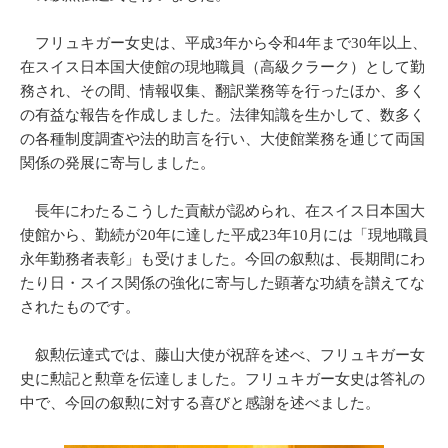
フリュキガー女史は、平成3年から令和4年まで30年以上、
在スイス日本国大使館の現地職員（高級クラーク）として勤
務され、その間、情報収集、翻訳業務等を行ったほか、多く
の有益な報告を作成しました。法律知識を生かして、数多く
の各種制度調査や法的助言を行い、大使館業務を通じて両国
関係の発展に寄与しました。
長年にわたるこうした貢献が認められ、在スイス日本国大
使館から、勤続が20年に達した平成23年10月には「現地職員
永年勤務者表彰」も受けました。今回の叙勲は、長期間にわ
たり日・スイス関係の強化に寄与した顕著な功績を讃えてな
されたものです。
叙勲伝達式では、藤山大使が祝辞を述べ、フリュキガー女
史に勲記と勲章を伝達しました。フリュキガー女史は答礼の
中で、今回の叙勲に対する喜びと感謝を述べました。