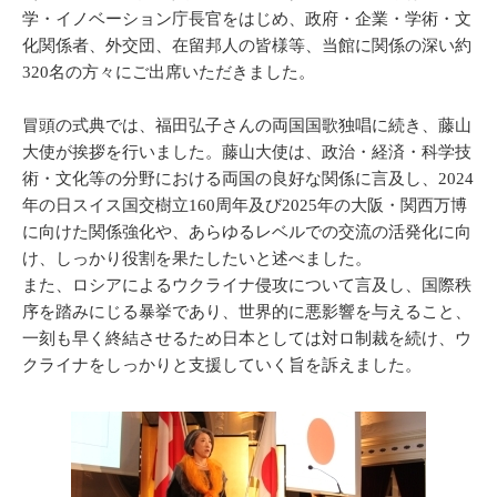
学・イノベーション庁長官をはじめ、政府・企業・学術・文
化関係者、外交団、在留邦人の皆様等、当館に関係の深い約
320名の方々にご出席いただきました。
冒頭の式典では、福田弘子さんの両国国歌独唱に続き、藤山
大使が挨拶を行いました。藤山大使は、政治・経済・科学技
術・文化等の分野における両国の良好な関係に言及し、2024
年の日スイス国交樹立160周年及び2025年の大阪・関西万博
に向けた関係強化や、あらゆるレベルでの交流の活発化に向
け、しっかり役割を果たしたいと述べました。
また、ロシアによるウクライナ侵攻について言及し、国際秩
序を踏みにじる暴挙であり、世界的に悪影響を与えること、
一刻も早く終結させるため日本としては対ロ制裁を続け、ウ
クライナをしっかりと支援していく旨を訴えました。