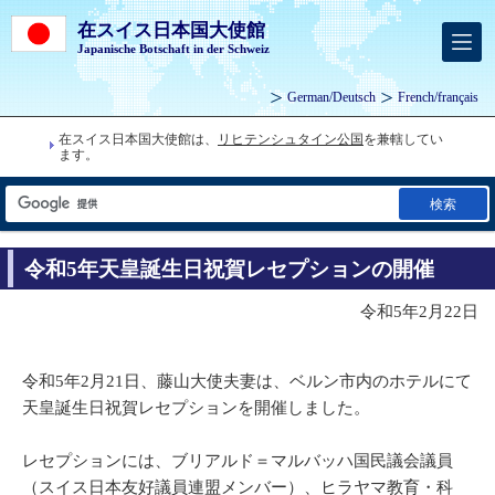
在スイス日本国大使館
Japanische Botschaft in der Schweiz
German
/
Deutsch
French
/
français
在スイス日本国大使館は、
リヒテンシュタイン公国
を兼轄してい
ます。
検索
令和5年天皇誕生日祝賀レセプションの開催
令和5年2月22日
令和5年2月21日、藤山大使夫妻は、ベルン市内のホテルにて
天皇誕生日祝賀レセプションを開催しました。
レセプションには、ブリアルド＝マルバッハ国民議会議員
（スイス日本友好議員連盟メンバー）、ヒラヤマ教育・科