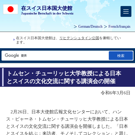
在スイス日本国大使館
Japanische Botschaft in der Schweiz
German
/
Deutsch
French
/
français
在スイス日本国大使館は、
リヒテンシュタイン公国
を兼轄してい
ます。
検索
トムセン・チューリッヒ大学教授による日本
とスイスの文化交流に関する講演会の開催
令和6年3月6日
2月26日、日本大使館広報文化センターにおいて、ハン
ス・ビャーネ・トムセン・チューリッヒ大学教授による日本
とスイスの文化交流に関する講演会を開催しました。「日本
とスイスを結ぶ：来訪者、モノそしてコレクション」と題し