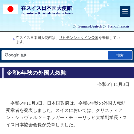
在スイス日本国大使館
Japanische Botschaft in der Schweiz
German
/
Deutsch
French
/
français
在スイス日本国大使館は、
リヒテンシュタイン公国
を兼轄してい
ます。
検索
令和6年秋の外国人叙勲
令和6年11月3日
令和6年11月3日、日本国政府は、令和6年秋の外国人叙勲
受章者を発表しました。スイスにおいては、クリスティア
ン・シュヴァルツェネッガー・チューリッヒ大学副学長・ス
イス日本協会会長が受章しました。