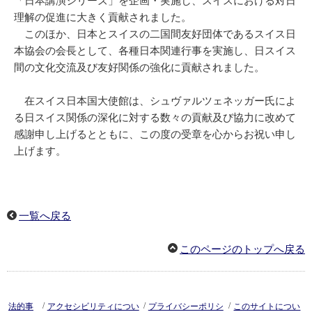
「日本講演シリーズ」を企画・実施し、スイスにおける対日
理解の促進に大きく貢献されました。
このほか、日本とスイスの二国間友好団体であるスイス日
本協会の会長として、各種日本関連行事を実施し、日スイス
間の文化交流及び友好関係の強化に貢献されました。
在スイス日本国大使館は、シュヴァルツェネッガー氏によ
る日スイス関係の深化に対する数々の貢献及び協力に改めて
感謝申し上げるとともに、この度の受章を心からお祝い申し
上げます。
一覧へ戻る
このページのトップへ戻る
/
/
/
法的事
アクセシビリティについ
プライバシーポリシ
このサイトについ