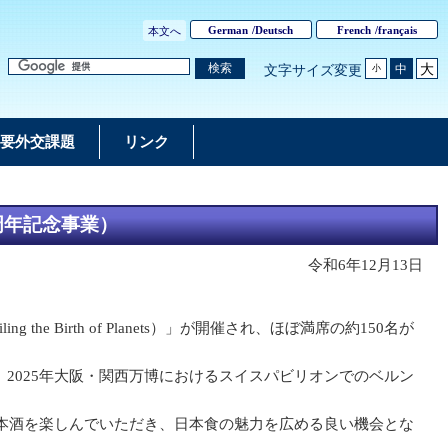
German
/
Deutsch
French
/
français
本文へ
大
検索
中
文字サイズ変更
小
要外交課題
リンク
周年記念事業）
令和6年12月13日
Birth of Planets）」が開催され、ほぼ満席の約150名が
2025年大阪・関西万博におけるスイスパビリオンでのベルン
本酒を楽しんでいただき、日本食の魅力を広める良い機会とな