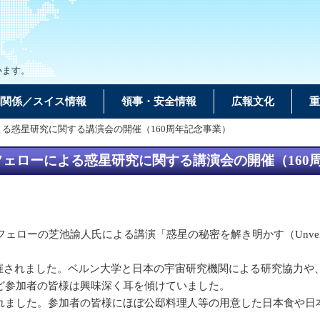
います。
間関係／スイス情報
領事・安全情報
広報文化
重
よる惑星研究に関する講演会の開催（160周年記念事業）
フェローによる惑星研究に関する講演会の開催（160
芝池諭人氏による講演「惑星の秘密を解き明かす（Unveiling the 
されました。ベルン大学と日本の宇宙研究機関による研究協力や、
ど参加者の皆様は興味深く耳を傾けていました。
ました。参加者の皆様にほぼ公邸料理人等の用意した日本食や日