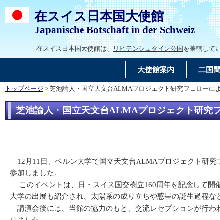
在スイス日本国大使館
Japanische Botschaft in der Schweiz
在スイス日本国大使館は、
リヒテンシュタイン公国
を兼轄して
大使館案内
二国
トップページ
> 芝池諭人・国立天文台ALMAプロジェクト研究フェローに
芝池諭人・国立天文台ALMAプロジェクト研究
12月11日、ベルン大学で国立天文台ALMAプロジェクト研究フェローの
参加しました。
このイベントは、日・スイス国交樹立160周年を記念して開催
大学の出展も紹介され、太陽系の成り立ちや惑星の誕生過程な
講演会後には、当館の協力のもと、交流レセプションが行われ