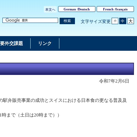
German
/
Deutsch
French
/
français
本文へ
大
検索
中
文字サイズ変更
小
要外交課題
リンク
令和7年2月6日
の駅弁販売事業の成功とスイスにおける日本食の更なる普及及
1時まで（土日は20時まで））