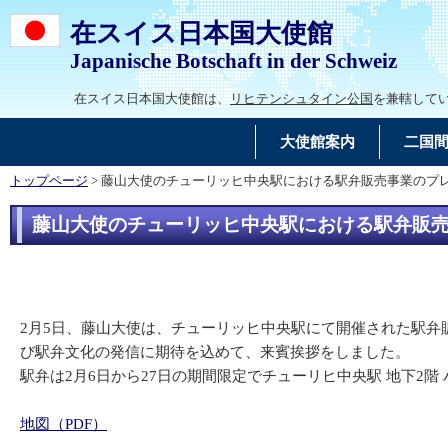
在スイス日本国大使館
Japanische Botschaft in der Schweiz
在スイス日本国大使館は、
リヒテンシュタイン公国
を兼轄して
大使館案内
二国
トップページ
> 藤山大使のチューリッヒ中央駅における駅弁販売事業のプ
藤山大使のチューリッヒ中央駅における駅弁販
2月5日、藤山大使は、チューリッヒ中央駅にて開催された駅
び駅弁文化の発信に期待を込めて、来賓挨拶をしました。
駅弁は2月6日から27日の期間限定でチューリヒ中央駅 地下2
地図（PDF）