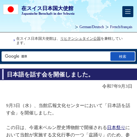
在スイス日本国大使館
Japanische Botschaft in der Schweiz
German
/
Deutsch
French
/
français
在スイス日本国大使館は、
リヒテンシュタイン公国
を兼轄してい
ます。
検索
日本語を話す会を開催しました。
令和7年9月3日
9月3日（水）、当館広報文化センターにおいて「日本語を話
す会」を開催しました。
この日は、今週末ベルン歴史博物館で開催される
日本祭り
に
おいて当館が実施する文化行事の一つ「盆踊り」のため、参