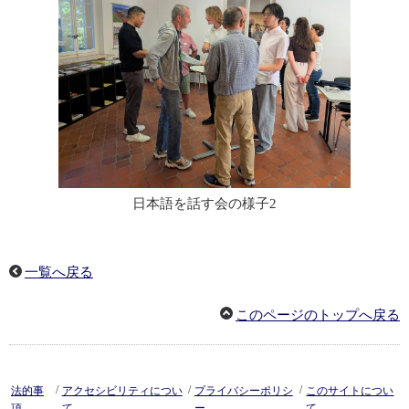
日本語を話す会の様子2
一覧へ戻る
このページのトップへ戻る
/
/
/
法的事
アクセシビリティについ
プライバシーポリシ
このサイトについ
項
て
ー
て