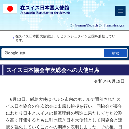
在スイス日本国大使館
Japanische Botschaft in der Schweiz
German
/
Deutsch
French
/
français
在スイス日本国大使館は、
リヒテンシュタイン公国
を兼轄してい
ます。
検索
スイス日本協会年次総会への大使出席
令和8年6月19日
6月13日、飯島大使はベルン市内のホテルで開催されたス
イス日本協会の年次総会に出席し挨拶を行い、同協会が長年
にわたり日本とスイスの相互理解の増進に果たしてきた役割
を高く評価するともに引き続き日本大使館として同協会と連
携を強化していくことへの期待を表明しました。その後、日