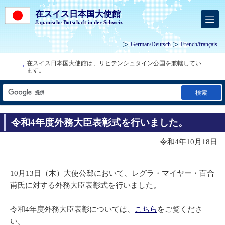
在スイス日本国大使館
Japanische Botschaft in der Schweiz
German
/
Deutsch
French
/
français
在スイス日本国大使館は、
リヒテンシュタイン公国
を兼轄してい
ます。
検索
令和4年度外務大臣表彰式を行いました。
令和4年10月18日
10月13日（木）大使公邸において、レグラ・マイヤー・百合
甫氏に対する外務大臣表彰式を行いました。
令和4年度外務大臣表彰については、
こちら
をご覧くださ
い。