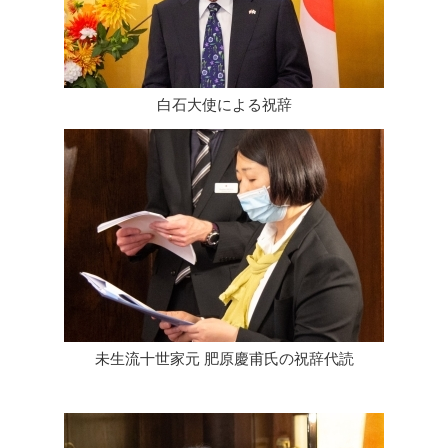
白石大使による祝辞
未生流十世家元 肥原慶甫氏の祝辞代読