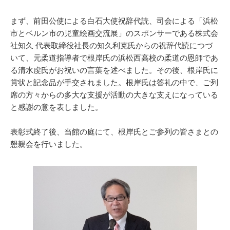
まず、前田公使による白石大使祝辞代読、司会による「浜松
市とベルン市の児童絵画交流展」のスポンサーである株式会
社知久 代表取締役社長の知久利克氏からの祝辞代読につづ
いて、元柔道指導者で根岸氏の浜松西高校の柔道の恩師であ
る清水虔氏がお祝いの言葉を述べました。その後、根岸氏に
賞状と記念品が手交されました。根岸氏は答礼の中で、ご列
席の方々からの多大な支援が活動の大きな支えになっている
と感謝の意を表しました。
表彰式終了後、当館の庭にて、根岸氏とご参列の皆さまとの
懇親会を行いました。