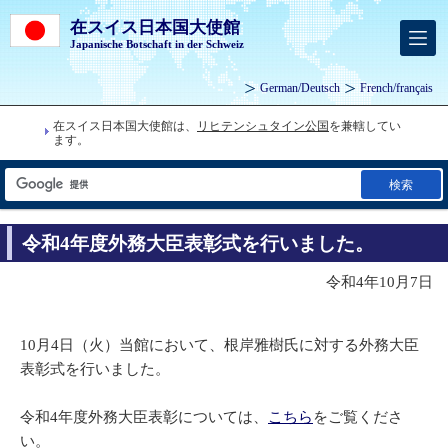
在スイス日本国大使館
Japanische Botschaft in der Schweiz
German
/
Deutsch
French
/
français
在スイス日本国大使館は、
リヒテンシュタイン公国
を兼轄してい
ます。
検索
令和4年度外務大臣表彰式を行いました。
令和4年10月7日
10月4日（火）当館において、根岸雅樹氏に対する外務大臣
表彰式を行いました。
令和4年度外務大臣表彰については、
こちら
をご覧くださ
い。