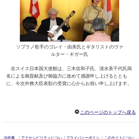
ソプラノ歌手のゴレイ・由美氏とギタリストのヴァ
ルター・ギガー氏
在スイス日本国大使館は、三木佐和子氏、清水美千代氏両
名による御貢献及び御協力に改めて感謝申し上げるととも
に、今次外務大臣表彰の受賞に心からお祝い申し上げます。
このページのトップへ戻る
/
/
/
法的事
アクセシビリティについ
プライバシーポリシ
このサイトについ