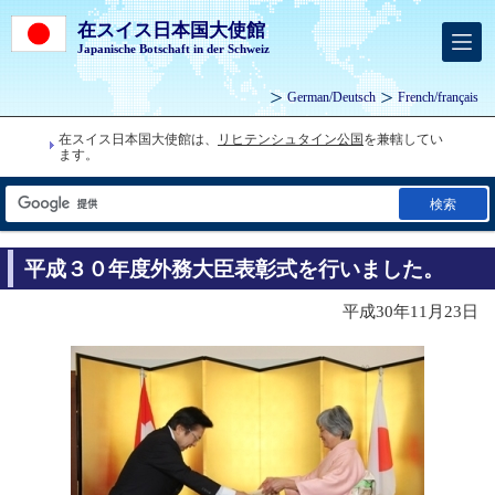
在スイス日本国大使館
Japanische Botschaft in der Schweiz
German
/
Deutsch
French
/
français
在スイス日本国大使館は、
リヒテンシュタイン公国
を兼轄してい
ます。
検索
平成３０年度外務大臣表彰式を行いました。
平成30年11月23日