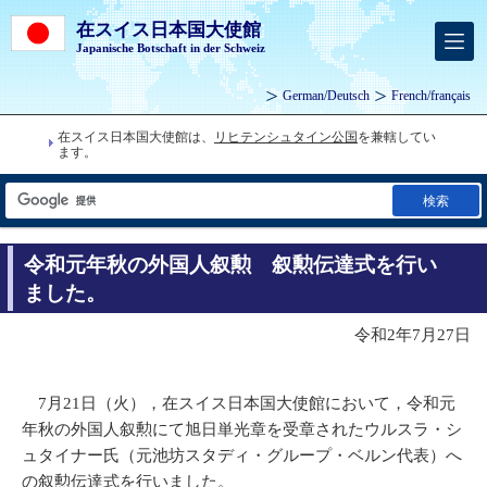
在スイス日本国大使館
Japanische Botschaft in der Schweiz
German
/
Deutsch
French
/
français
在スイス日本国大使館は、
リヒテンシュタイン公国
を兼轄してい
ます。
検索
令和元年秋の外国人叙勲 叙勲伝達式を行い
ました。
令和2年7月27日
7月21日（火），在スイス日本国大使館において，令和元
年秋の外国人叙勲にて旭日単光章を受章されたウルスラ・シ
ュタイナー氏（元池坊スタディ・グループ・ベルン代表）へ
の叙勲伝達式を行いました。