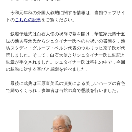
令和元年秋の外国人叙勲に関する情報は、当館ウェブサイ
トの
こちらの記事
をご覧ください。
叙勲伝達式は白石大使の祝辞で幕を開け，華道家元四十五
世の池坊専永氏からシュタイナー氏へのお祝いの書簡を，池
坊スタディ・グループ・ベルン代表のウルリッヒ京子氏が代
読しました。そして，白石大使よりシュタイナー氏に勲記と
勲章が手交されました。シュタイナー氏は答礼の中で，今回
の叙勲に対する喜びと感謝を述べました。
最後に式典は三原直美氏の演奏による美しいハープの音色
で締めくくられ，参加者は当館の庭で懇談を行いました。