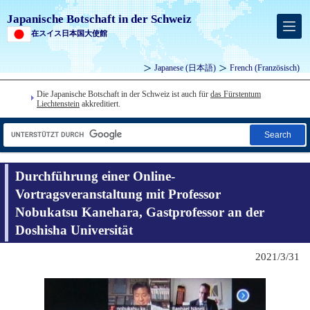
Japanische Botschaft in der Schweiz
在スイス日本国大使館
Japanese
(日本語)
French
(Französisch)
Die Japanische Botschaft in der Schweiz ist auch für
das Fürstentum
Liechtenstein
akkreditiert.
Search
Durchführung einer Online-
Vortragsveranstaltung mit Professor
Nobukatsu Kanehara, Gastprofessor an der
Doshisha Universität
2021/3/31