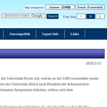
Japanese
(日本語)
French
(Französisch)
Skip navigations
L
Search
M
Font Size
S
Aussenpolitik
Japan Info
Links
2026/2/13
er Universität Kyoto teil, welche an der UZH veranstaltet wurde.
or der Universität Zürich (und Präsident der Schweizerisch-
emeinsamen Symposium teilnahm, schloss sich dem