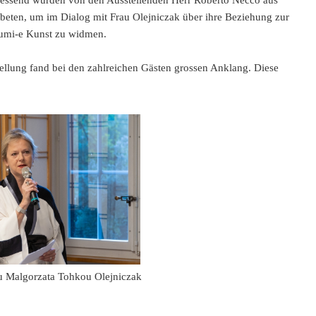
liessend wurden von den Ausstellenden Herr Roberto Necco aus
beten, um im Dialog mit Frau Olejniczak über ihre Beziehung zur
 Sumi-e Kunst zu widmen.
tellung fand bei den zahlreichen Gästen grossen Anklang. Diese
u Malgorzata Tohkou Olejniczak