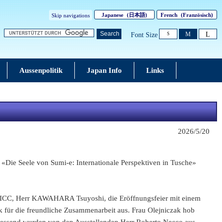
Japanese
(日本語)
French
(Französisch)
Skip navigations
L
Search
M
Font Size
S
Aussenpolitik
Japan Info
Links
2026/5/20
 «Die Seele von Sumi-e: Internationale Perspektiven in Tusche»
es JICC, Herr KAWAHARA Tsuyoshi, die Eröffnungsfeier mit einem
k für die freundliche Zusammenarbeit aus. Frau Olejniczak hob