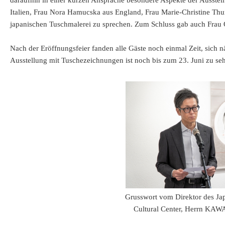
daraufhin in einer kurzen Ansprache besondere Aspekte der Ausste
Italien, Frau Nora Hamucska aus England, Frau Marie-Christine Th
japanischen Tuschmalerei zu sprechen. Zum Schluss gab auch Frau O
Nach der Eröffnungsfeier fanden alle Gäste noch einmal Zeit, sich 
Ausstellung mit Tuschezeichnungen ist noch bis zum 23. Juni zu se
Grusswort vom Direktor des Ja
Cultural Center, Herrn KA