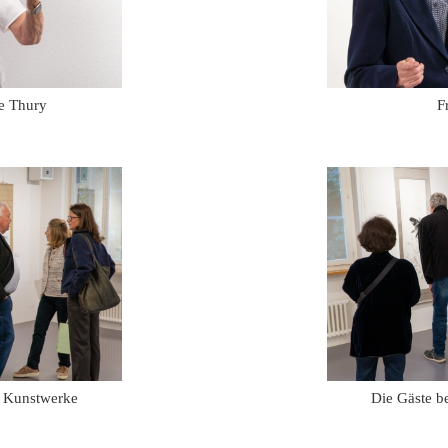
ne Thury
F
e Kunstwerke
Die Gäste b