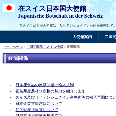
在スイス日本国大使館
Japanische Botschaft in der Schweiz
在スイス日本国大使館は、
リヒテンシュタイン公国
を兼轄して
大使館案内
二国
トップページ
>
二国間関係／スイス情報
> 経済関係
経済関係
日本産食品の原発関連の輸入規制
福島県産農林水産物の魅力を紹介します
スイス及びリヒテンシュタイン産牛肉等の輸入再開につ
日本企業支援窓口について
知的財産担当官について