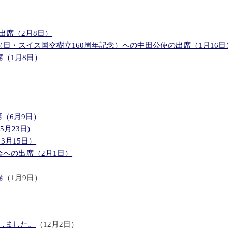
出席（2月8日）
（日・スイス国交樹立160周年記念）への中田公使の出席（1月16日
（1月8日）
（6月9日）
月23日)
月15日）
会への出席（2月1日）
席
（1月9日）
しました。
（12月2日）