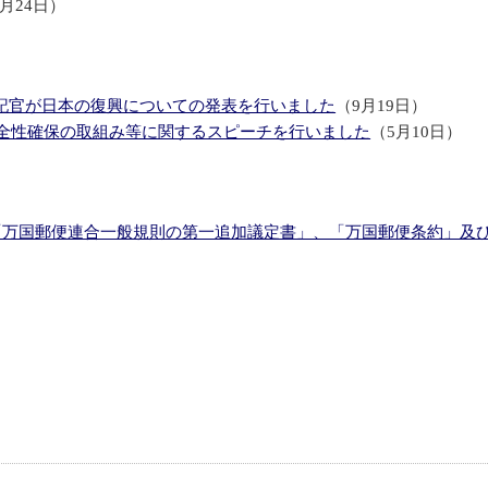
2月24日）
川公使及び堀米書記官が日本の復興についての発表を行いました
（9月19日）
安全性確保の取組み等に関するスピーチを行いました
（5月10日）
「万国郵便連合一般規則の第一追加議定書」、「万国郵便条約」及