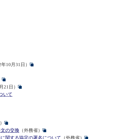
2年10月31日）
）
5月21日）
ついて
）
公文の交換
（外務省）
携に関する協定の署名について
（外務省）