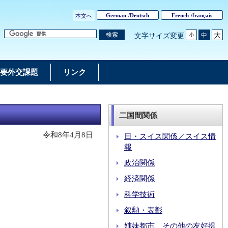
German
/
Deutsch
French
/
français
本文へ
大
検索
中
文字サイズ変更
小
要外交課題
リンク
二国間関係
令和8年4月8日
日・スイス関係／スイス情
報
政治関係
経済関係
科学技術
叙勲・表彰
姉妹都市、その他の友好提