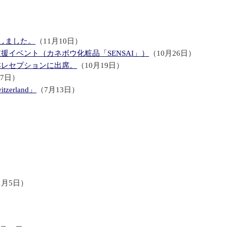
しました。
（11月10日）
イベント（カネボウ化粧品「SENSAI」）
（10月26日）
本レセプションに出席。
（10月19日）
17日）
tzerland」
（7月13日）
1月5日）