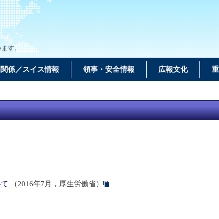
います。
間関係／スイス情報
領事・安全情報
広報文化
重
いて
（2016年7月，厚生労働省）