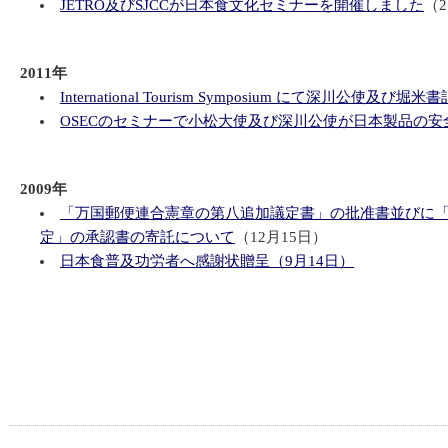
JETRO及びSJCCが日本食文化セミナーを開催しました
（
2011年
International Tourism Symposium にて深
OSECのセミナーで小松大使及び深川公使が日本製品の
2009年
「万国郵便連合憲章の第八追加議定書」の批准書並びに
定」の承認書の寄託について
（12月15日）
日本食普及功労者へ感謝状贈呈（9月14日）