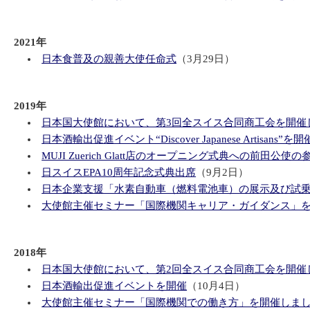
2021年
日本食普及の親善大使任命式
（3月29日）
2019年
日本国大使館において、第3回全スイス合同商工会を開催
日本酒輸出促進イベント“Discover Japanese Artisans”を開
MUJI Zuerich Glatt店のオープニング式典への前田公使の
日スイスEPA10周年記念式典出席
（9月2日）
日本企業支援「水素自動車（燃料電池車）の展示及び試
大使館主催セミナー「国際機関キャリア・ガイダンス」
2018年
日本国大使館において、第2回全スイス合同商工会を開催
日本酒輸出促進イベントを開催
（10月4日）
大使館主催セミナー「国際機関での働き方」を開催しま